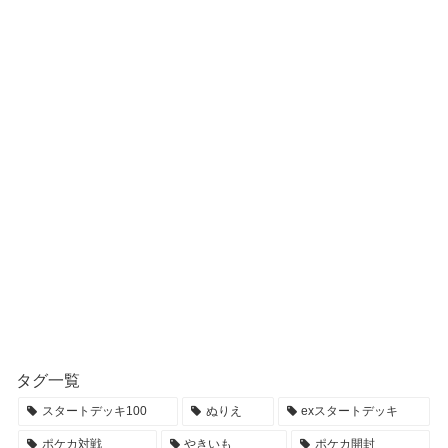
タグ一覧
スタートデッキ100
ぬりえ
exスタートデッキ
ポケカ対戦
やきいも
ポケカ開封